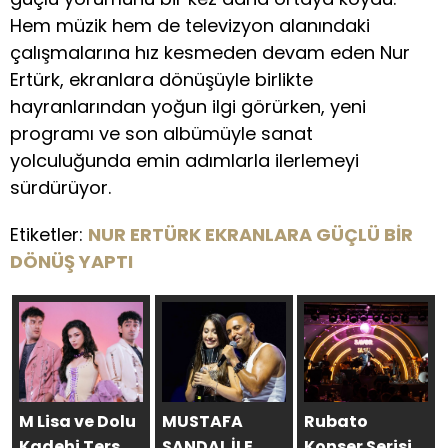
Hem müzik hem de televizyon alanındaki
çalışmalarına hız kesmeden devam eden Nur
Ertürk, ekranlara dönüşüyle birlikte
hayranlarından yoğun ilgi görürken, yeni
programı ve son albümüyle sanat
yolculuğunda emin adımlarla ilerlemeyi
sürdürüyor.
Etiketler:
NUR ERTÜRK EKRANLARA GÜÇLÜ BİR
DÖNÜŞ YAPTI
M Lisa ve Dolu
MUSTAFA
Rubato
Kadehi Ters
SANDAL İLE
Konser Serisi