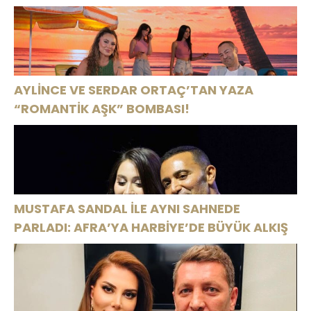
AYLİNCE VE SERDAR ORTAÇ’TAN YAZA
“ROMANTİK AŞK” BOMBASI!
MUSTAFA SANDAL İLE AYNI SAHNEDE
PARLADI: AFRA’YA HARBİYE’DE BÜYÜK ALKIŞ