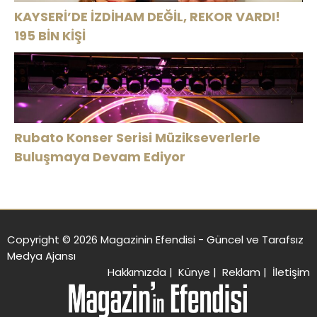
KAYSERİ’DE İZDİHAM DEĞİL, REKOR VARDI!
195 BİN KİŞİ
Rubato Konser Serisi Müzikseverlerle
Buluşmaya Devam Ediyor
Copyright © 2026 Magazinin Efendisi - Güncel ve Tarafsız
Medya Ajansı
Hakkımızda
|
Künye
|
Reklam
|
İletişim