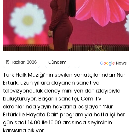
15 Haziran 2026
Gündem
G
o
o
g
l
e
News
Türk Halk Müziği’nin sevilen sanatçılarından Nur
Ertürk, uzun yıllara dayanan sanat ve
televizyonculuk deneyimini yeniden izleyiciyle
buluşturuyor. Başarılı sanatçı, Cem TV
ekranlarında yayın hayatına başlayan ‘Nur
Ertürk ile Hayata Dair’ programıyla hafta içi her
gün saat 14.00 ile 16.00 arasında seyircinin
karşısına çıkıyor.