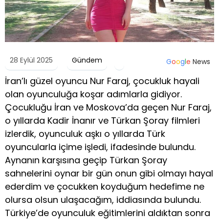
28 Eylül 2025
Gündem
G
o
o
g
l
e
News
İran’lı güzel oyuncu Nur Faraj, çocukluk hayali
olan oyunculuğa koşar adımlarla gidiyor.
Çocukluğu İran ve Moskova’da geçen Nur Faraj,
o yıllarda Kadir İnanır ve Türkan Şoray filmleri
izlerdik, oyunculuk aşkı o yıllarda Türk
oyuncularla içime işledi, ifadesinde bulundu.
Aynanın karşısına geçip Türkan Şoray
sahnelerini oynar bir gün onun gibi olmayı hayal
ederdim ve çocukken koyduğum hedefime ne
olursa olsun ulaşacağım, iddiasında bulundu.
Türkiye’de oyunculuk eğitimlerini aldıktan sonra