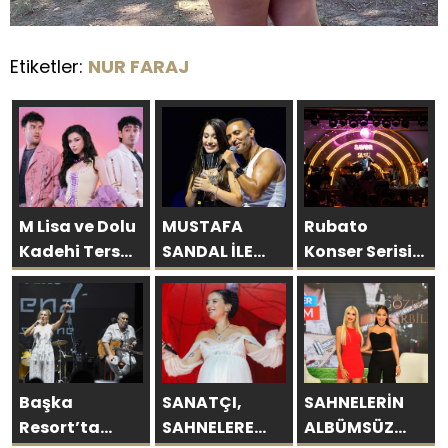
Etiketler:
NUR FARAJ
M Lisa ve Dolu
MUSTAFA
Rubato
Kadehi Ters
SANDAL İLE
Konser Serisi
Tut’tan Yeni İş
AYNI SAHNEDE
Müzikseverlerle
Birliği: “Vişne”
PARLADI:
Buluşmaya
AFRA’YA
Devam Ediyor
HARBİYE’DE
BÜYÜK ALKIŞ
Başka
SANATÇI,
SAHNELERİN
Resort’ta
SAHNELERE
ALBÜMSÜZ