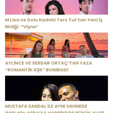
M Lisa ve Dolu Kadehi Ters Tut’tan Yeni İş
Birliği: “Vişne”
AYLİNCE VE SERDAR ORTAÇ’TAN YAZA
“ROMANTİK AŞK” BOMBASI!
MUSTAFA SANDAL İLE AYNI SAHNEDE
PARLADI: AFRA’YA HARBİYE’DE BÜYÜK ALKIŞ