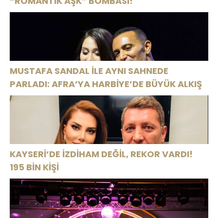
“ROMANTİK AŞK” BOMBASI!
MUSTAFA SANDAL İLE AYNI SAHNEDE
PARLADI: AFRA’YA HARBİYE’DE BÜYÜK ALKIŞ
KAYSERİ’DE İZDİHAM DEĞİL, REKOR VARDI!
195 BİN KİŞİ