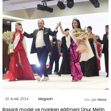
20 Aralık 2024
Magazin
G
o
o
g
l
e
News
Başarılı model ve manken eğitmeni Onur Metin