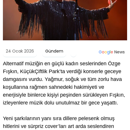
24 Ocak 2026
Gündem
G
o
o
g
l
e
News
Alternatif müziğin en güçlü kadın seslerinden Özge
Fışkın, KüçükÇiftlik Park’ta verdiği konserle geceye
damgasını vurdu. Yağmur, soğuk ve tüm zorlu hava
koşullarına rağmen sahnedeki hakimiyeti ve
enerjisiyle binlerce kişiyi peşinden sürükleyen Fışkın,
izleyenlere müzik dolu unutulmaz bir gece yaşattı.
Yeni şarkılarının yanı sıra dillere pelesenk olmuş
hitlerini ve sürpriz cover’ları art arda seslendiren