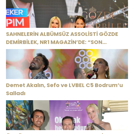
SAHNELERİN ALBÜMSÜZ ASSOLİSTİ GÖZDE
DEMİRBİLEK, NR1 MAGAZİN’DE: “SON
ASSOLİST OLARAK VAR OLACAĞIM!”
Demet Akalın, Sefo ve LVBEL C5 Bodrum’u
Salladı