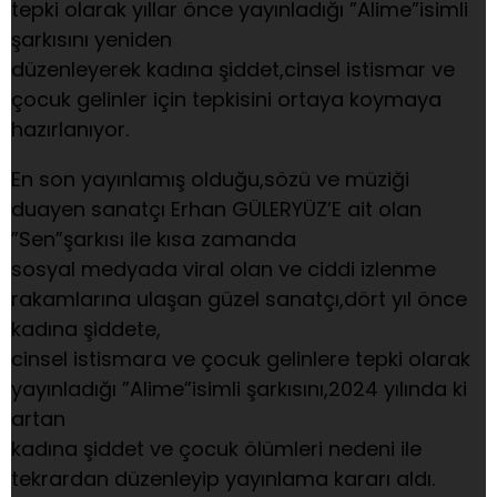
tepki olarak yıllar önce yayınladığı ”Alime”isimli
şarkısını yeniden
düzenleyerek kadına şiddet,cinsel istismar ve
çocuk gelinler için tepkisini ortaya koymaya
hazırlanıyor.
En son yayınlamış olduğu,sözü ve müziği
duayen sanatçı Erhan GÜLERYÜZ’E ait olan
”Sen”şarkısı ile kısa zamanda
sosyal medyada viral olan ve ciddi izlenme
rakamlarına ulaşan güzel sanatçı,dört yıl önce
kadına şiddete,
cinsel istismara ve çocuk gelinlere tepki olarak
yayınladığı ”Alime”isimli şarkısını,2024 yılında ki
artan
kadına şiddet ve çocuk ölümleri nedeni ile
tekrardan düzenleyip yayınlama kararı aldı.