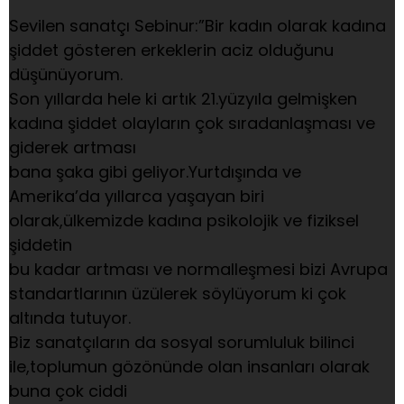
Sevilen sanatçı Sebinur:”Bir kadın olarak kadına
şiddet gösteren erkeklerin aciz olduğunu
düşünüyorum.
Son yıllarda hele ki artık 21.yüzyıla gelmişken
kadına şiddet olayların çok sıradanlaşması ve
giderek artması
bana şaka gibi geliyor.Yurtdışında ve
Amerika’da yıllarca yaşayan biri
olarak,ülkemizde kadına psikolojik ve fiziksel
şiddetin
bu kadar artması ve normalleşmesi bizi Avrupa
standartlarının üzülerek söylüyorum ki çok
altında tutuyor.
Biz sanatçıların da sosyal sorumluluk bilinci
ile,toplumun gözönünde olan insanları olarak
buna çok ciddi