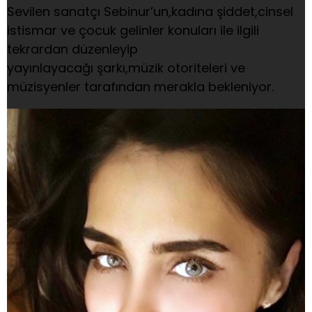
Sevilen sanatçı Sebinur’un,kadına şiddet,cinsel
istismar ve çocuk gelinler konuları ile ilgili
tekrardan düzenleyip
yayınlayacağı şarkı,müzik otoriteleri ve
müzisyenler tarafından merakla bekleniyor.