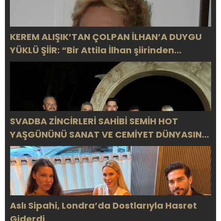
KEREM ALIŞIK’TAN ÇOLPAN İLHAN’A DUYGU
YÜKLÜ ŞİİR: “Bir Attila İlhan şiirinden
çıkmıştı sanki”
SVADBA ZİNCİRLERİ SAHİBİ SEMİH HOT
YAŞGÜNÜNÜ SANAT VE CEMİYET DÜNYASININ
ÜNLÜ İSİMLERİYLE KUTLADI!
Aslı Sipahi, Londra’da Dostlarıyla Hasret
Giderdi