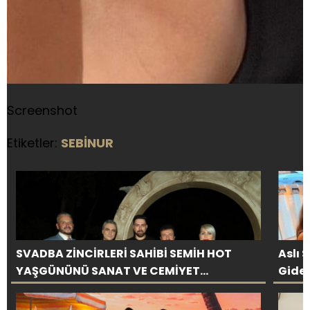
Screenshot
Etiketler:
SEBİNUR
SVADBA ZİNCİRLERİ SAHİBİ SEMİH HOT
Aslı 
YAŞGÜNÜNÜ SANAT VE CEMİYET
Gider
DÜNYASININ ÜNLÜ İSİMLERİYLE KUTLADI!