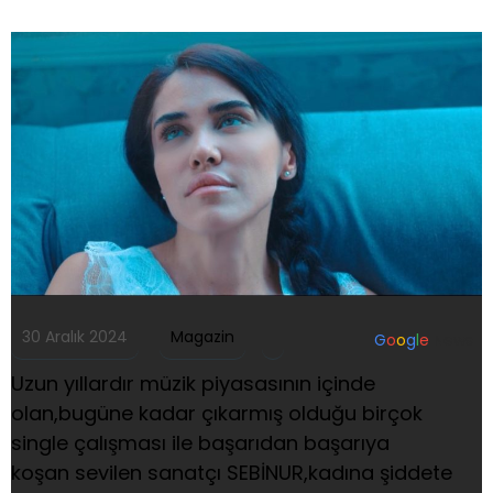
30 Aralık 2024
Magazin
G
o
o
g
l
e
News
Uzun yıllardır müzik piyasasının içinde
olan,bugüne kadar çıkarmış olduğu birçok
single çalışması ile başarıdan başarıya
koşan sevilen sanatçı SEBİNUR,kadına şiddete