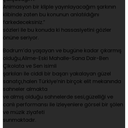
Animasyon bir kliple yayınlayacağım şarkının
klibinde zaten bu konunun anlatıldığını
farkedeceksiniz.”
sözleri ile bu konuda ki hassasiyetini gözler
önüne seriyor.
Bodrum’da yaşayan ve bugüne kadar çıkarmış
olduğu,Alime-Eski Mahalle-Sana Dair-Ben
Çikolata ve Sen isimli
şarkıları ile ciddi bir başarı yakalayan güzel
sanatçı,halen Türkiye’nin birçok elit mekanında
sahneler almakta
ve almış olduğu sahnelerde sesi,güzelliği ve
canlı performansı ile izleyenlere görsel bir şölen
ve müzik ziyafeti
sunmaktadır.