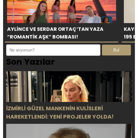
AYLİNCE VE SERDAR ORTAÇ’TAN YAZA
KAYSE
“ROMANTİK AŞK” BOMBASI!
195 B
Bul
Son Yazılar
İZMİRLİ GÜZEL MANKENİN KULİSLERİ
HAREKETLENDİ: YENİ PROJELER YOLDA!