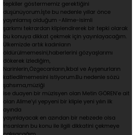
tepkiler göstermemiz gerektiğini
düşünüyorum.İşte bu nedenle yıllar önce
yayınlamış olduğum -Alime-isimli
şarkımı tekrardan kliplendirerek bir tepki olarak
bu konuya dikkat çekmek için yayınlayacağım.
Ülkemizde artık kadınların
öldürülmemesini,haberlerini gözyaşlarımı
dökerek izlediğim,
Narinlerin,Özgecanların,İkbal ve Ayşenurların
katledilmemesini istiyorum.Bu nedenle sözü
şahsıma,müziği
ise duayen bir müzisyen olan Metin GÖREN’e ait
olan Alime’yi yepyeni bir kliple yeni yılın ilk
ayında
yayınlayacak en azından bir nebzede olsa
insanların bu konu ile ilgili dikkatini çekmeye
çalışacağım.