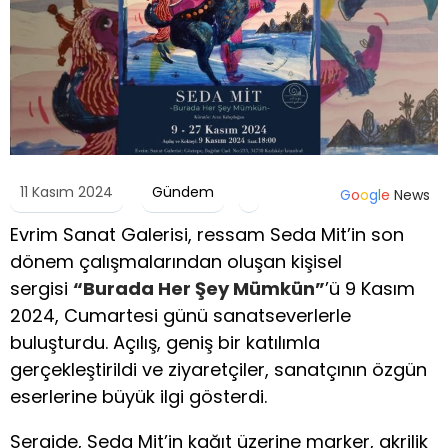
11 Kasım 2024
Gündem
G
o
o
g
l
e
News
Evrim Sanat Galerisi, ressam Seda Mit’in son
dönem çalışmalarından oluşan kişisel
sergisi
“Burada Her Şey Mümkün”
’ü 9 Kasım
2024, Cumartesi günü sanatseverlerle
buluşturdu. Açılış, geniş bir katılımla
gerçekleştirildi ve ziyaretçiler, sanatçının özgün
eserlerine büyük ilgi gösterdi.
Sergide, Seda Mit’in kağıt üzerine marker, akrilik