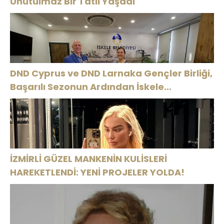
Unutulmaz Bir Tatil Yaşadı
DND Cyprus ve DND Larnaka Gençler Birliği,
Başarılı Sezonun Ardından İskele
Belediyesi’nde Bir Araya Geldi
İZMİRLİ GÜZEL MANKENİN KULİSLERİ
HAREKETLENDİ: YENİ PROJELER YOLDA!