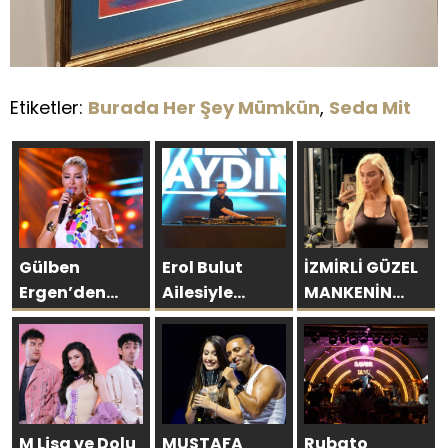
Etiketler:
Burada Her Şey Mümkün
,
Seda Mit
Gülben
Erol Bulut
İZMİRLİ GÜZEL
Ergen’den
Ailesiyle
MANKENİN
Kıbrıs’ta
Başka
KULİSLERİ
Yapay Zekâ
Resort’ta
HAREKETLENDİ:
Çıkışı
Unutulmaz Bir
YENİ PROJELER
Tatil Yaşadı
YOLDA!
M Lisa ve Dolu
MUSTAFA
Rubato