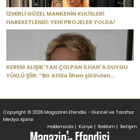
İZMİRLİ GÜZEL MANKENİN KULİSLERİ
HAREKETLENDİ: YENİ PROJELER YOLDA!
KEREM ALIŞIK’TAN ÇOLPAN İLHAN’A DUYGU
YÜKLÜ ŞİİR: “Bir Attila İlhan şiirinden
çıkmıştı sanki”
Copyright © 2026 Magazinin Efendisi - Güncel ve Tarafsız
Medya Ajansı
Hakkımızda
|
Künye
|
Reklam
|
İletişim