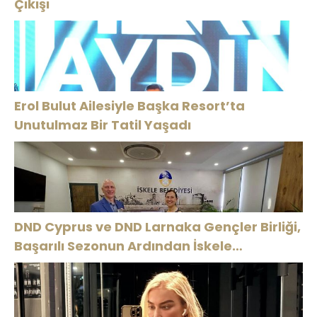
Çıkışı
Erol Bulut Ailesiyle Başka Resort’ta
Unutulmaz Bir Tatil Yaşadı
DND Cyprus ve DND Larnaka Gençler Birliği,
Başarılı Sezonun Ardından İskele
Belediyesi’nde Bir Araya Geldi