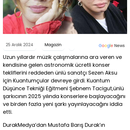
25 Aralık 2024
Magazin
G
o
o
g
l
e
News
Uzun yıllardır müzik çalışmalarına ara veren ve
kendisine gelen astronomik ücretli konser
tekliflerini reddeden ünlü sanatçı Sezen Aksu
için Kuantumçular devreye girdi. Kuantum
Düşünce Tekniği Eğitmeni Şebnem Tacigut,ünlü
şarkıcının 2025 yılında konserlere başlayacağını
ve birden fazla yeni şarkı yayınlayacağını iddia
etti.
DurakMedya’dan Mustafa Barış Durak’ın