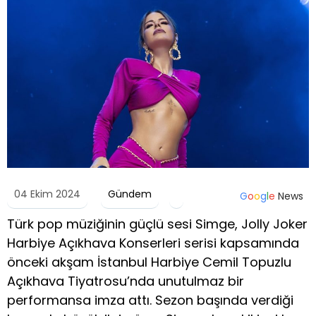
04 Ekim 2024
Gündem
G
o
o
g
l
e
News
Türk pop müziğinin güçlü sesi Simge, Jolly Joker
Harbiye Açıkhava Konserleri serisi kapsamında
önceki akşam İstanbul Harbiye Cemil Topuzlu
Açıkhava Tiyatrosu’nda unutulmaz bir
performansa imza attı. Sezon başında verdiği