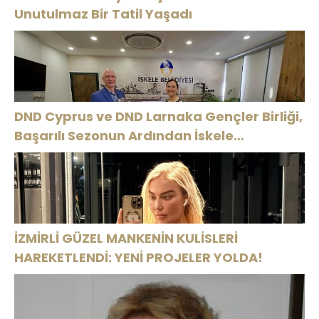
Unutulmaz Bir Tatil Yaşadı
DND Cyprus ve DND Larnaka Gençler Birliği,
Başarılı Sezonun Ardından İskele
Belediyesi’nde Bir Araya Geldi
İZMİRLİ GÜZEL MANKENİN KULİSLERİ
HAREKETLENDİ: YENİ PROJELER YOLDA!