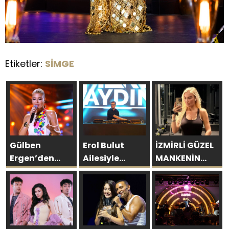
Etiketler:
SİMGE
Gülben
Erol Bulut
İZMİRLİ GÜZEL
Ergen’den
Ailesiyle
MANKENİN
Kıbrıs’ta
Başka
KULİSLERİ
Yapay Zekâ
Resort’ta
HAREKETLENDİ:
Çıkışı
Unutulmaz Bir
YENİ PROJELER
Tatil Yaşadı
YOLDA!