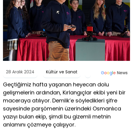
28 Aralık 2024
Kültür ve Sanat
G
o
o
g
l
e
News
Geçtiğimiz hafta yaşanan heyecan dolu
gelişmelerin ardından, Kırlangıçlar ekibi yeni bir
maceraya atılıyor. Demlik’e söyledikleri şifre
sayesinde parşömenin üzerindeki Osmanlıca
yazıyı bulan ekip, şimdi bu gizemli metnin
anlamını çözmeye çalışıyor.