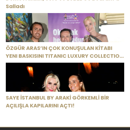
Salladı
ÖZGÜR ARAS’IN ÇOK KONUŞULAN KİTABI
YENI BASKISINI TITANIC LUXURY COLLECTION
BODRUM’DA KUTLADI
SAYE İSTANBUL BY ARAKİ GÖRKEMLİ BİR
AÇILIŞLA KAPILARINI AÇTI!