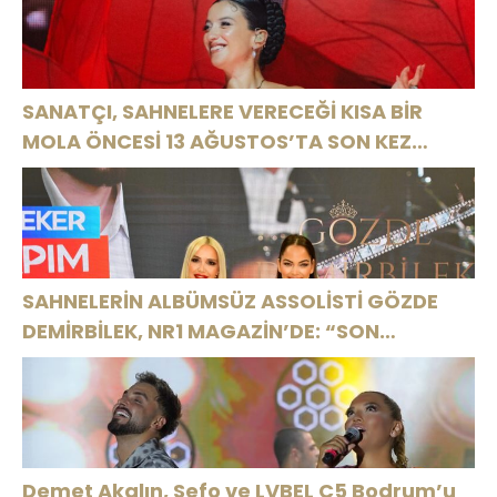
High”
SANATÇI, SAHNELERE VERECEĞİ KISA BİR
MOLA ÖNCESİ 13 AĞUSTOS’TA SON KEZ
HARBİYE’DE OLACAK!
SAHNELERİN ALBÜMSÜZ ASSOLİSTİ GÖZDE
DEMİRBİLEK, NR1 MAGAZİN’DE: “SON
ASSOLİST OLARAK VAR OLACAĞIM!”
Demet Akalın, Sefo ve LVBEL C5 Bodrum’u