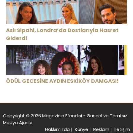
Aslı Sipahi, Londra’da Dostlarıyla Hasret
Giderdi
ÖDÜL GECESİNE AYDIN ESKİKÖY DAMGASI!
Copyright © 2026 Magazinin Efendisi - Güncel ve Tarafsız
Medya Ajansı
Hakkımızda
|
Künye
|
Reklam
|
İletişim