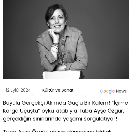
12 Eylül 2024
Kültür ve Sanat
G
o
o
g
l
e
News
Büyülü Gerçekçi Akımda Güçlü Bir Kalem! “İçime
Karga Uçuştu” öykü kitabıyla Tuba Ayşe Özgür,
gerçekliğin sınırlarında yaşamı sorgulatıyor!
Tuba Ayşe Özgür, yazım dünyasına iddialı