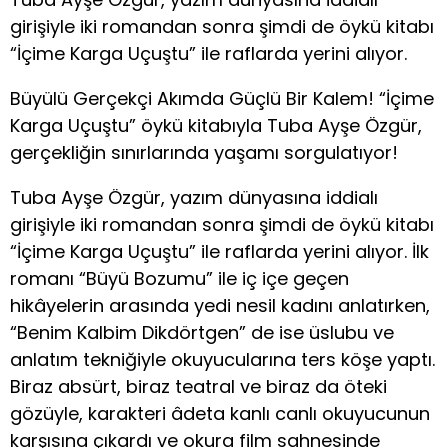
girişiyle iki romandan sonra şimdi de öykü kitabı
“İçime Karga Uçuştu” ile raflarda yerini alıyor.
Büyülü Gerçekçi Akımda Güçlü Bir Kalem! “İçime
Karga Uçuştu” öykü kitabıyla Tuba Ayşe Özgür,
gerçekliğin sınırlarında yaşamı sorgulatıyor!
Tuba Ayşe Özgür, yazım dünyasına iddialı
girişiyle iki romandan sonra şimdi de öykü kitabı
“İçime Karga Uçuştu” ile raflarda yerini alıyor. İlk
romanı “Büyü Bozumu” ile iç içe geçen
hikâyelerin arasında yedi nesil kadını anlatırken,
“Benim Kalbim Dikdörtgen” de ise üslubu ve
anlatım tekniğiyle okuyucularına ters köşe yaptı.
Biraz absürt, biraz teatral ve biraz da öteki
gözüyle, karakteri âdeta kanlı canlı okuyucunun
karşısına çıkardı ve okura film sahnesinde