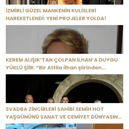
İZMİRLİ GÜZEL MANKENİN KULİSLERİ
HAREKETLENDİ: YENİ PROJELER YOLDA!
KEREM ALIŞIK’TAN ÇOLPAN İLHAN’A DUYGU
YÜKLÜ ŞİİR: “Bir Attila İlhan şiirinden
çıkmıştı sanki”
SVADBA ZİNCİRLERİ SAHİBİ SEMİH HOT
YAŞGÜNÜNÜ SANAT VE CEMİYET DÜNYASININ
ÜNLÜ İSİMLERİYLE KUTLADI!