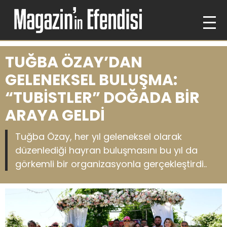
TUĞBA ÖZAY’DAN
GELENEKSEL BULUŞMA:
“TUBİSTLER” DOĞADA BİR
ARAYA GELDİ
Tuğba Özay, her yıl geleneksel olarak
düzenlediği hayran buluşmasını bu yıl da
görkemli bir organizasyonla gerçekleştirdi..