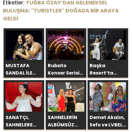
Etiketler:
TUĞBA ÖZAY’DAN GELENEKSEL
BULUŞMA: "TUBİSTLER" DOĞADA BİR ARAYA
GELDİ
MUSTAFA
Rubato
Başka
SANDAL İLE
Konser Serisi
Resort’ta
AYNI SAHNEDE
Müzikseverlerle
Unutulmaz
PARLADI:
Buluşmaya
Gece Özülkü
AFRA’YA
Devam Ediyor
Çifti
HARBİYE’DE
Bodrum’u
BÜYÜK ALKIŞ
Büyüledi
SANATÇI,
SAHNELERİN
Demet Akalın,
SAHNELERE
ALBÜMSÜZ
Sefo ve LVBEL