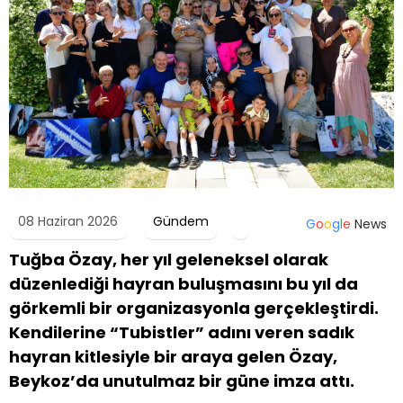
08 Haziran 2026
Gündem
G
o
o
g
l
e
News
Tuğba Özay, her yıl geleneksel olarak
düzenlediği hayran buluşmasını bu yıl da
görkemli bir organizasyonla gerçekleştirdi.
Kendilerine “Tubistler” adını veren sadık
hayran kitlesiyle bir araya gelen Özay,
Beykoz’da unutulmaz bir güne imza attı.