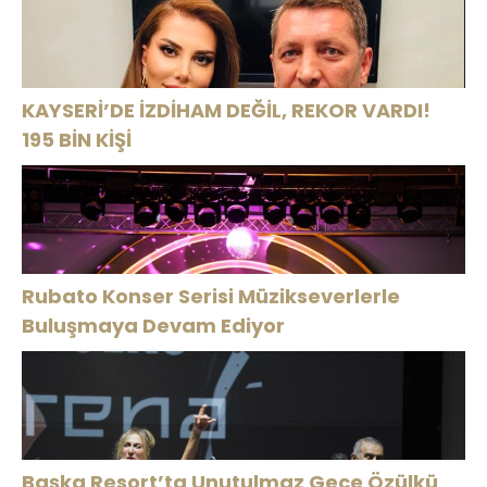
KAYSERİ’DE İZDİHAM DEĞİL, REKOR VARDI!
195 BİN KİŞİ
Rubato Konser Serisi Müzikseverlerle
Buluşmaya Devam Ediyor
Başka Resort’ta Unutulmaz Gece Özülkü