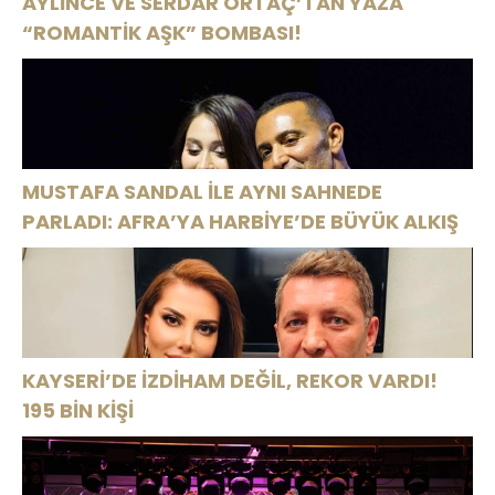
AYLİNCE VE SERDAR ORTAÇ’TAN YAZA
“ROMANTİK AŞK” BOMBASI!
MUSTAFA SANDAL İLE AYNI SAHNEDE
PARLADI: AFRA’YA HARBİYE’DE BÜYÜK ALKIŞ
KAYSERİ’DE İZDİHAM DEĞİL, REKOR VARDI!
195 BİN KİŞİ