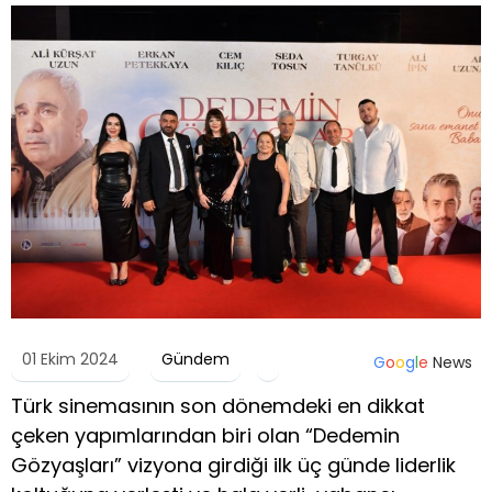
01 Ekim 2024
Gündem
G
o
o
g
l
e
News
Türk sinemasının son dönemdeki en dikkat
çeken yapımlarından biri olan “Dedemin
Gözyaşları” vizyona girdiği ilk üç günde liderlik