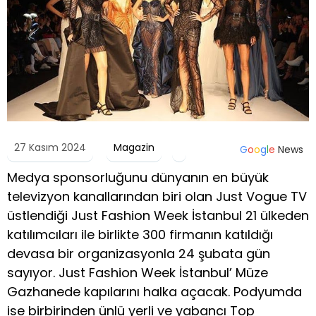
27 Kasım 2024
Magazin
G
o
o
g
l
e
News
Medya sponsorluğunu dünyanın en büyük
televizyon kanallarından biri olan Just Vogue TV
üstlendiği Just Fashion Week İstanbul 21 ülkeden
katılımcıları ile birlikte 300 firmanın katıldığı
devasa bir organizasyonla 24 şubata gün
sayıyor. Just Fashion Week İstanbul’ Müze
Gazhanede kapılarını halka açacak. Podyumda
ise birbirinden ünlü yerli ve yabancı Top