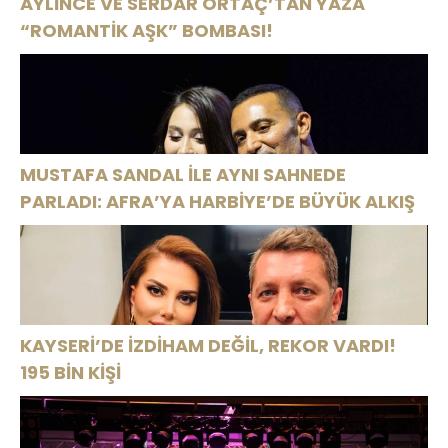
AYLİNCE VE SERDAR ORTAÇ’TAN YAZA
“ROMANTİK AŞK” BOMBASI!
MUSTAFA SANDAL İLE AYNI SAHNEDE
PARLADI: AFRA’YA HARBİYE’DE BÜYÜK ALKIŞ
KAYSERİ’DE İZDİHAM DEĞİL, REKOR VARDI!
195 BİN KİŞİ