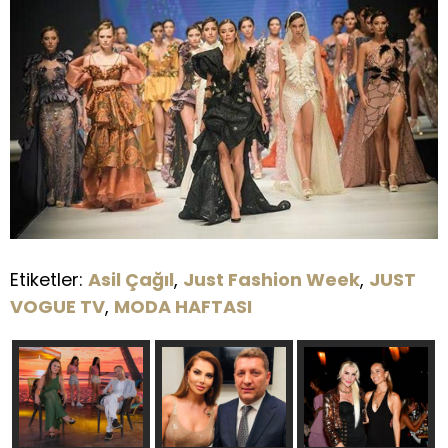
Etiketler:
Asil Çağıl
,
Just Fashion Week
,
JUST
VOGUE TV
,
MODA HAFTASI