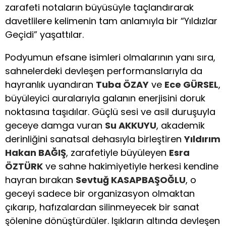
zarafeti notaların büyüsüyle taçlandırarak
davetlilere kelimenin tam anlamıyla bir “Yıldızlar
Geçidi” yaşattılar.
Podyumun efsane isimleri olmalarının yanı sıra,
sahnelerdeki devleşen performanslarıyla da
hayranlık uyandıran
Tuba ÖZAY
ve
Ece GÜRSEL
,
büyüleyici auralarıyla galanın enerjisini doruk
noktasına taşıdılar. Güçlü sesi ve asil duruşuyla
geceye damga vuran
Su AKKUYU
, akademik
derinliğini sanatsal dehasıyla birleştiren
Yıldırım
Hakan BAĞIŞ
, zarafetiyle büyüleyen
Esra
ÖZTÜRK
ve sahne hakimiyetiyle herkesi kendine
hayran bırakan
Sevtuğ KASAPBAŞOĞLU
, o
geceyi sadece bir organizasyon olmaktan
çıkarıp, hafızalardan silinmeyecek bir sanat
şölenine dönüştürdüler. Işıkların altında devleşen