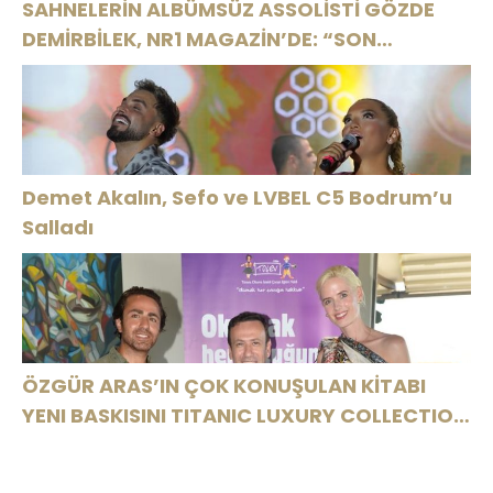
SAHNELERİN ALBÜMSÜZ ASSOLİSTİ GÖZDE
DEMİRBİLEK, NR1 MAGAZİN’DE: “SON
ASSOLİST OLARAK VAR OLACAĞIM!”
Demet Akalın, Sefo ve LVBEL C5 Bodrum’u
Salladı
ÖZGÜR ARAS’IN ÇOK KONUŞULAN KİTABI
YENI BASKISINI TITANIC LUXURY COLLECTION
BODRUM’DA KUTLADI