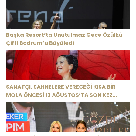
LUXURY
ÖZEL ANALİZ”
COLLECTION
BODRUM’DA
KUTLADI
Başka Resort’ta Unutulmaz Gece Özülkü
Çifti Bodrum’u Büyüledi
SANATÇI, SAHNELERE VERECEĞİ KISA BİR
MOLA ÖNCESİ 13 AĞUSTOS’TA SON KEZ
HARBİYE’DE OLACAK!