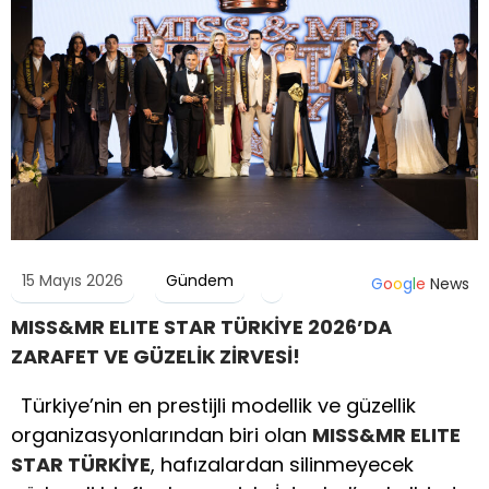
15 Mayıs 2026
Gündem
G
o
o
g
l
e
News
MISS&MR ELITE STAR TÜRKİYE 2026’DA
ZARAFET VE GÜZELİK ZİRVESİ!
Türkiye’nin en prestijli modellik ve güzellik
organizasyonlarından biri olan
MISS&MR ELITE
STAR TÜRKİYE
, hafızalardan silinmeyecek