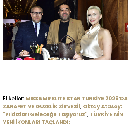
Etiketler:
MISS&MR ELITE STAR TÜRKİYE 2026’DA
ZARAFET VE GÜZELİK ZİRVESİ!
,
Oktay Atasoy:
"Yıldızları Geleceğe Taşıyoruz"
,
TÜRKİYE’NİN
YENİ İKONLARI TAÇLANDI: