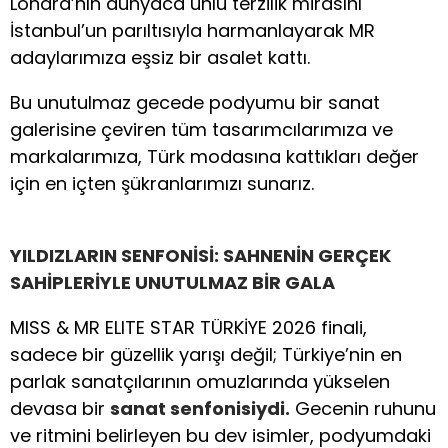
Londra’nın dünyaca ünlü terzilik mirasını
İstanbul’un parıltısıyla harmanlayarak MR
adaylarımıza eşsiz bir asalet kattı.
Bu unutulmaz gecede podyumu bir sanat
galerisine çeviren tüm tasarımcılarımıza ve
markalarımıza, Türk modasına kattıkları değer
için en içten şükranlarımızı sunarız.
YILDIZLARIN SENFONİSİ: SAHNENİN GERÇEK
SAHİPLERİYLE UNUTULMAZ BİR GALA
MISS & MR ELITE STAR TÜRKİYE 2026 finali,
sadece bir güzellik yarışı değil; Türkiye’nin en
parlak sanatçılarının omuzlarında yükselen
devasa bir
sanat senfonisiydi.
Gecenin ruhunu
ve ritmini belirleyen bu dev isimler, podyumdaki