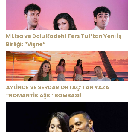
Tekli: “Feel So
High”
M Lisa ve Dolu Kadehi Ters Tut’tan Yeni İş
Birliği: “Vişne”
AYLİNCE VE SERDAR ORTAÇ’TAN YAZA
“ROMANTİK AŞK” BOMBASI!