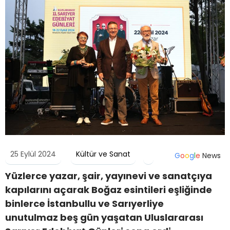
25 Eylül 2024
Kültür ve Sanat
G
o
o
g
l
e
News
Yüzlerce yazar, şair, yayınevi ve sanatçıya
kapılarını açarak Boğaz esintileri eşliğinde
binlerce İstanbullu ve Sarıyerliye
unutulmaz beş gün yaşatan Uluslararası