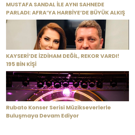
MUSTAFA SANDAL İLE AYNI SAHNEDE
PARLADI: AFRA’YA HARBİYE’DE BÜYÜK ALKIŞ
KAYSERİ’DE İZDİHAM DEĞİL, REKOR VARDI!
195 BİN KİŞİ
Rubato Konser Serisi Müzikseverlerle
Buluşmaya Devam Ediyor