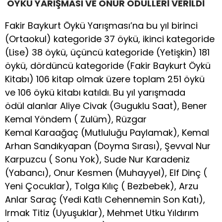
ÖYKÜ YARIŞMASI VE ONUR ÖDÜLLERİ VERİLDİ
Fakir Baykurt Öykü Yarışması’na bu yıl birinci
(Ortaokul) kategoride 37 öykü, ikinci kategoride
(Lise) 38 öykü, üçüncü kategoride (Yetişkin) 181
öykü, dördüncü kategoride (Fakir Baykurt Öykü
Kitabı) 106 kitap olmak üzere toplam 251 öykü
ve 106 öykü kitabı katıldı. Bu yıl yarışmada
ödül alanlar Aliye Civak (Guguklu Saat), Bener
Kemal Yöndem ( Zulüm), Rüzgar
Kemal Karaağaç (Mutluluğu Paylamak), Kemal
Arhan Sandıkyapan (Doyma Sırası), Şevval Nur
Karpuzcu ( Sonu Yok), Sude Nur Karadeniz
(Yabancı), Onur Kesmen (Muhayyel), Elf Dinç (
Yeni Çocuklar), Tolga Kılıç ( Bezbebek), Arzu
Anlar Saraç (Yedi Katlı Cehennemin Son Katı),
Irmak Titiz (Uyuşuklar), Mehmet Utku Yıldırım