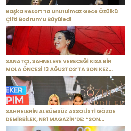
KUTLADI
Başka Resort’ta Unutulmaz Gece Özülkü
Çifti Bodrum’u Büyüledi
SANATÇI, SAHNELERE VERECEĞİ KISA BİR
MOLA ÖNCESİ 13 AĞUSTOS’TA SON KEZ
HARBİYE’DE OLACAK!
SAHNELERİN ALBÜMSÜZ ASSOLİSTİ GÖZDE
DEMİRBİLEK, NR1 MAGAZİN’DE: “SON
ASSOLİST OLARAK VAR OLACAĞIM!”