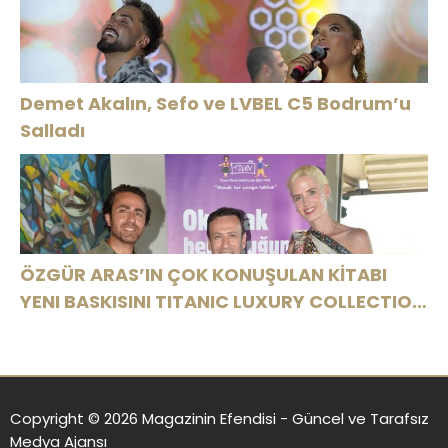
Demet Akalın, Sefo ve LVBEL C5 Bodrum’u
Salladı
ÖZGÜR ARAS’IN ÇOK KONUŞULAN KİTABI
YENI BASKISINI TITANIC LUXURY COLLECTION
BODRUM’DA KUTLADI
Copyright © 2026 Magazinin Efendisi - Güncel ve Tarafsız
Medya Ajansı