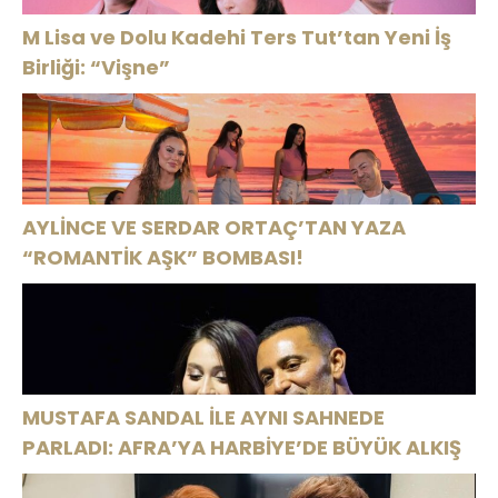
M Lisa ve Dolu Kadehi Ters Tut’tan Yeni İş
Birliği: “Vişne”
AYLİNCE VE SERDAR ORTAÇ’TAN YAZA
“ROMANTİK AŞK” BOMBASI!
MUSTAFA SANDAL İLE AYNI SAHNEDE
PARLADI: AFRA’YA HARBİYE’DE BÜYÜK ALKIŞ