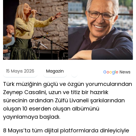
15 Mayıs 2026
Magazin
G
o
o
g
l
e
News
Türk müziğinin güçlü ve özgün yorumcularından
Zeynep Casalini, uzun ve titiz bir hazırlık
sürecinin ardından Zülfü Livaneli şarkılarından
oluşan 10 eserden oluşan albümünü
yayınlamaya başladı.
8 Mayıs’ta tüm dijital platformlarda dinleyiciyle