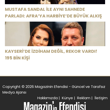
MUSTAFA SANDAL İLE AYNI SAHNEDE
PARLADI: AFRA’YA HARBİYE’DE BÜYÜK ALKIŞ
KAYSERİ’DE İZDİHAM DEĞİL, REKOR VARDI!
195 BİN KİŞİ
Copyright © 2026 Magazinin Efendisi - Güncel ve Tarafsız
Medya Ajansı
Hakkımızda
|
Künye
|
Reklam
|
İletişim