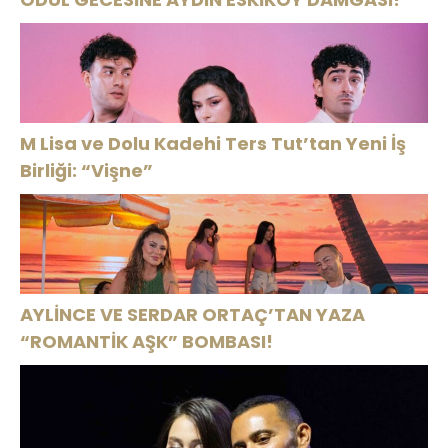
M Lisa ve Dolu Kadehi Ters Tut’tan Yeni İş
Birliği: “Vişne”
AYLİNCE VE SERDAR ORTAÇ’TAN YAZA
“ROMANTİK AŞK” BOMBASI!