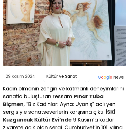
29 Kasım 2024
Kültür ve Sanat
G
o
o
g
l
e
News
Kadın olmanın zengin ve katmanlı deneyimlerini
sanatla buluşturan ressam
Pınar Tuba
Biçmen
, “Biz Kadınlar: Ayna: Uyanış” adlı yeni
sergisiyle sanatseverlerin karşısına çıktı.
İSKİ
Kuzguncuk Kültür Evi’nde
9 Kasım’a kadar
ziyarete açık olan sergi, Cumhuriyet’in 101. yılına