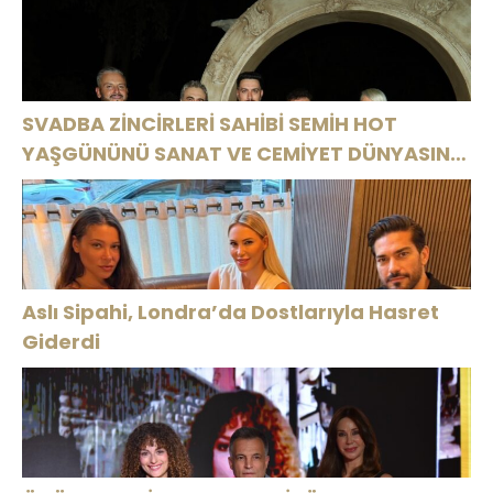
Büyüledi
SON KEZ
MAGAZİN’DE:
HARBİYE’DE
“SON
OLACAK!
ASSOLİST
OLARAK VAR
OLACAĞIM!”
SVADBA ZİNCİRLERİ SAHİBİ SEMİH HOT
YAŞGÜNÜNÜ SANAT VE CEMİYET DÜNYASININ
ÜNLÜ İSİMLERİYLE KUTLADI!
Aslı Sipahi, Londra’da Dostlarıyla Hasret
Giderdi