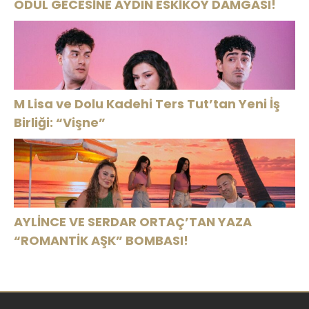
ÖDÜL GECESİNE AYDIN ESKİKÖY DAMGASI!
M Lisa ve Dolu Kadehi Ters Tut’tan Yeni İş
Birliği: “Vişne”
AYLİNCE VE SERDAR ORTAÇ’TAN YAZA
“ROMANTİK AŞK” BOMBASI!