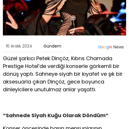
16 Aralık 2024
Gündem
G
o
o
g
l
e
News
Güzel şarkıcı Petek Dinçöz, Kıbrıs Chamada
Prestige Hotel’de verdiği konserle görkemli bir
dönüş yaptı. Sahneye siyah bir kıyafet ve şık bir
aksesuarla çıkan Dinçöz, gece boyunca
dinleyicilere unutulmaz anlar yaşattı.
“Sahnede Siyah Kuğu Olarak Döndüm”
Konser öncesinde basın mensuplarının