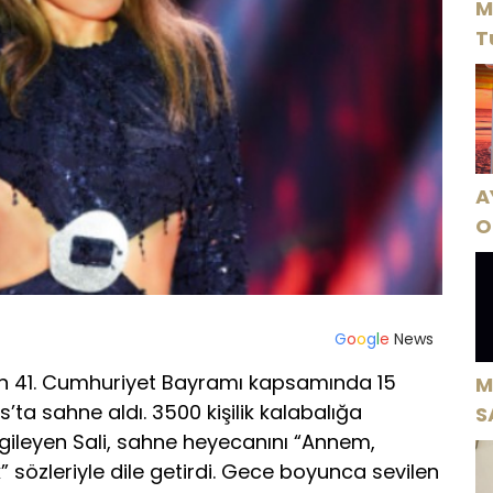
M
T
A
O
A
G
o
o
g
l
e
News
ıs’ın 41. Cumhuriyet Bayramı kapsamında 15
M
ta sahne aldı. 3500 kişilik kalabalığa
S
ileyen Sali, sahne heyecanını “Annem,
H
sözleriyle dile getirdi. Gece boyunca sevilen