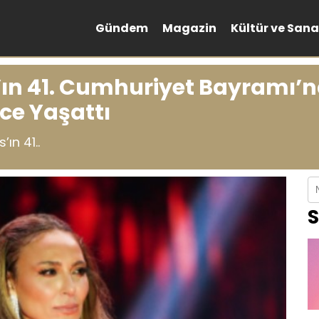
Gündem
Magazin
Kültür ve Sana
ıs’ın 41. Cumhuriyet Bayramı’
ce Yaşattı
’ın 41..
S