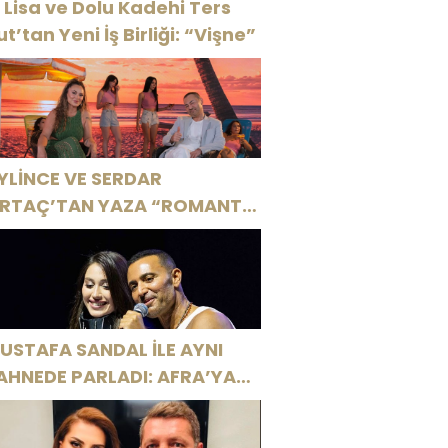
 Lisa ve Dolu Kadehi Ters
ut’tan Yeni İş Birliği: “Vişne”
YLİNCE VE SERDAR
RTAÇ’TAN YAZA “ROMANTİK
ŞK” BOMBASI!
USTAFA SANDAL İLE AYNI
AHNEDE PARLADI: AFRA’YA
ARBİYE’DE BÜYÜK ALKIŞ