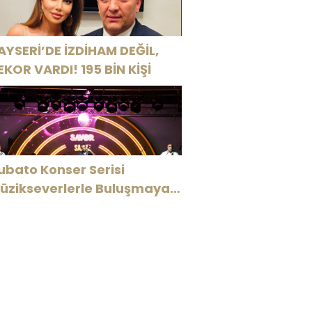
AYSERİ’DE İZDİHAM DEĞİL,
EKOR VARDI! 195 BİN KİŞİ
ubato Konser Serisi
üzikseverlerle Buluşmaya
evam Ediyor