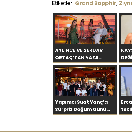
Etiketler:
Grand Sapphir
,
Ziyn
AYLİNCE VE SERDAR
KAY
ORTAÇ’TAN YAZA
DEĞİ
“ROMANTİK AŞK”
BİN 
BOMBASI!
Yapımcı Suat Yanç’a
Erc
Sürpriz Doğum Günü
tekli… ‘Bu 
Kutlaması!
bit