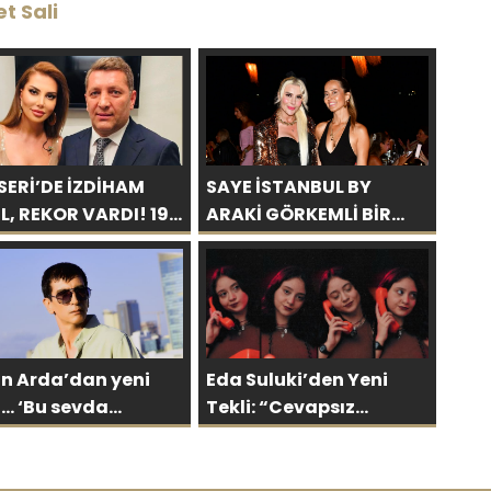
et Sali
SERİ’DE İZDİHAM
SAYE İSTANBUL BY
L, REKOR VARDI! 195
ARAKİ GÖRKEMLİ BİR
KİŞİ
AÇILIŞLA KAPILARINI
AÇTI!
an Arda’dan yeni
Eda Suluki’den Yeni
sevda
Tekli: “Cevapsız
mez’
Sorular”