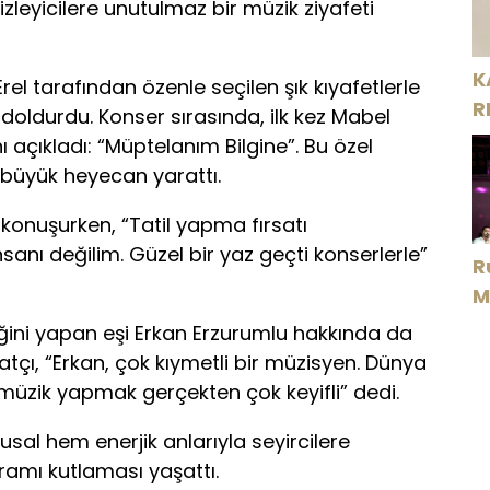
 izleyicilere unutulmaz bir müzik ziyafeti
K
el tarafından özenle seçilen şık kıyafetlerle
R
doldurdu. Konser sırasında, ilk kez Mabel
nı açıkladı: “Müptelanım Bilgine”. Bu özel
 büyük heyecan yarattı.
konuşurken, “Tatil yapma fırsatı
sanı değilim. Güzel bir yaz geçti konserlerle”
R
M
D
iğini yapan eşi Erkan Erzurumlu hakkında da
tçı, “Erkan, çok kıymetli bir müzisyen. Dünya
 müzik yapmak gerçekten çok keyifli” dedi.
sal hem enerjik anlarıyla seyircilere
amı kutlaması yaşattı.