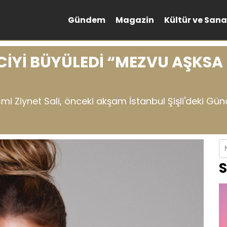
Gündem
Magazin
Kültür ve Sana
RCİYİ BÜYÜLEDİ “MEZVU AŞKSA 
smi Ziynet Sali, önceki akşam İstanbul Şişli'deki Gü
S