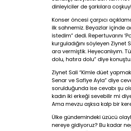
dinleyiciler de şarkılara coşkuyla
Konser öncesi çarpıcı açıklam
ilk sahnemiz. Beyazlar içinde
istedim” dedi. Repertuvarını ‘P
kurguladığını söyleyen Ziynet S
ara vermiştik. Heyecanlıyım. T
dolu, hatıra dolu” diye konuştu
Ziynet Sali “Kimle düet yapmak
Senar ve Safiye Ayla” diye cevap
sorulduğunda ise cevabı şu ol
kadın iki erkeği sevebilir mi diy
Ama mevzu aşksa kalp bir ker
Ülke gündemindeki üzücü olayla
nereye gidiyoruz? Bu kadar ne