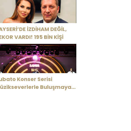
AYSERİ’DE İZDİHAM DEĞİL,
EKOR VARDI! 195 BİN KİŞİ
ubato Konser Serisi
üzikseverlerle Buluşmaya
evam Ediyor