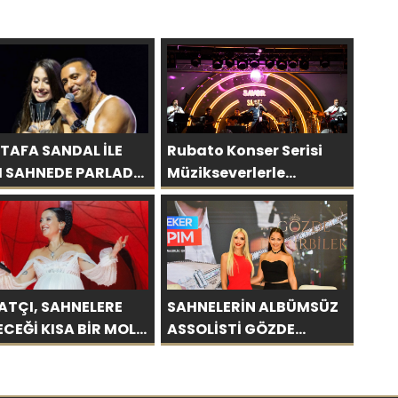
TAFA SANDAL İLE
Rubato Konser Serisi
I SAHNEDE PARLADI:
Müzikseverlerle
A’YA HARBİYE’DE
Buluşmaya Devam
ÜK ALKIŞ
Ediyor
ATÇI, SAHNELERE
SAHNELERİN ALBÜMSÜZ
ECEĞİ KISA BİR MOLA
ASSOLİSTİ GÖZDE
ESİ 13 AĞUSTOS’TA
DEMİRBİLEK, NR1
 KEZ HARBİYE’DE
MAGAZİN’DE: “SON
CAK!
ASSOLİST OLARAK VAR