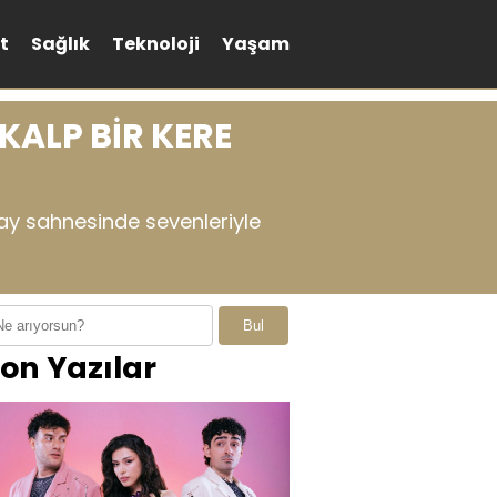
t
Sağlık
Teknoloji
Yaşam
KALP BİR KERE
nay sahnesinde sevenleriyle
Bul
on Yazılar