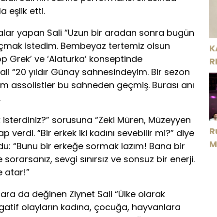
 eşlik etti.
alar yapan Sali “Uzun bir aradan sonra bugün
 açmak istedim. Bembeyaz tertemiz olsun
K
op Grek’ ve ‘Alaturka’ konseptinde
R
ali “20 yıldır Günay sahnesindeyim. Bir sezon
üm assolistler bu sahneden geçmiş. Burası anı
.
 isterdiniz?” sorusuna “Zeki Müren, Müzeyyen
R
 verdi. “Bir erkek iki kadını sevebilir mi?” diye
M
du: “Bunu bir erkeğe sormak lazım! Bana bir
D
e sorarsanız, sevgi sınırsız ve sonsuz bir enerji.
e atar!”
ra da değinen Ziynet Sali “Ülke olarak
gatif olayların kadına, çocuğa, hayvanlara