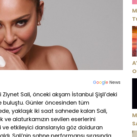
M
T
A
O
A
G
o
o
g
l
e
News
 Ziynet Sali, önceki akşam İstanbul Şişli’deki
e buluştu. Günler öncesinden tüm
e, yaklaşık iki saat sahnede kalan Sali,
M
Grek ve alaturkamızın sevilen eserlerini
S
i ve etkileyici danslarıyla göz dolduran
H
 aldı. Sali’nin sahne performansı sırasında