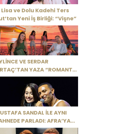
 Lisa ve Dolu Kadehi Ters
ut’tan Yeni İş Birliği: “Vişne”
YLİNCE VE SERDAR
RTAÇ’TAN YAZA “ROMANTİK
ŞK” BOMBASI!
USTAFA SANDAL İLE AYNI
AHNEDE PARLADI: AFRA’YA
ARBİYE’DE BÜYÜK ALKIŞ