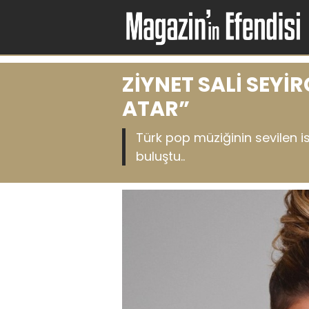
ZİYNET SALİ SEYİ
ATAR”
Türk pop müziğinin sevilen i
buluştu..