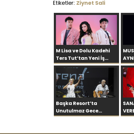
Etiketler:
Ziynet Sali
M Lisa ve Dolu Kadehi
MUS
Ters Tut’tan Yeni İş
AYN
Birliği: “Vişne”
AFR
BÜY
Başka Resort’ta
SAN
Unutulmaz Gece
VER
Özülkü Çifti Bodrum’u
ÖNC
Büyüledi
SON
OLA